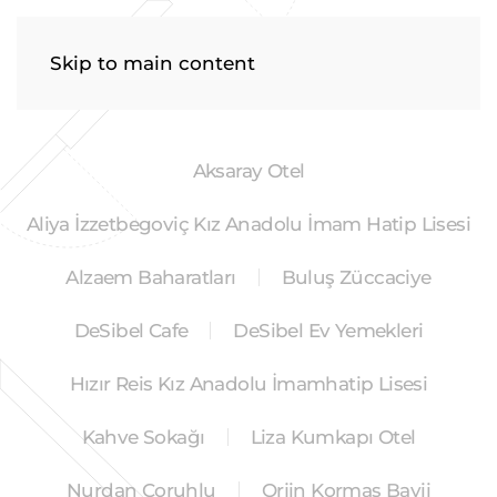
Menu
Skip to main content
Aksaray Otel
Aliya İzzetbegoviç Kız Anadolu İmam Hatip Lisesi
Alzaem Baharatları
Buluş Züccaciye
DeSibel Cafe
DeSibel Ev Yemekleri
Hızır Reis Kız Anadolu İmamhatip Lisesi
Kahve Sokağı
Liza Kumkapı Otel
Nurdan Çoruhlu
Orjin Kormas Bayii