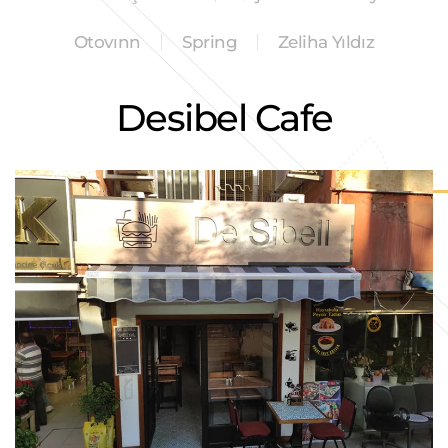
Otovınn
Spring
Zeliha Yıldız
Desibel Cafe