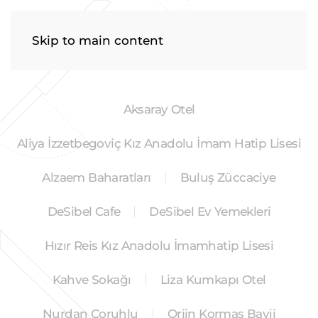
Menu
Skip to main content
Aksaray Otel
Aliya İzzetbegoviç Kız Anadolu İmam Hatip Lisesi
Alzaem Baharatları
Buluş Züccaciye
DeSibel Cafe
DeSibel Ev Yemekleri
Hızır Reis Kız Anadolu İmamhatip Lisesi
Kahve Sokağı
Liza Kumkapı Otel
Nurdan Çoruhlu
Orjin Kormas Bayii