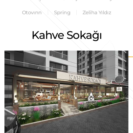
Otovınn
Spring
Zeliha Yıldız
Kahve Sokağı